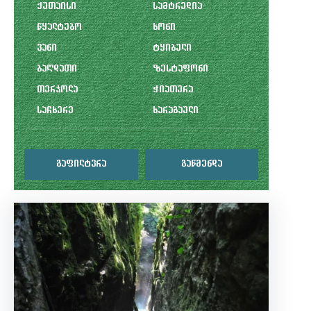
ქუთაისი
სამტრედია
წყალტუბო
ხონი
ვანი
ტყიბული
ბაღდათი
ზესტაფონი
თერჯოლა
ჭიათურა
საჩხერე
ხარაგაული
გაფილტვრა
გაწმენდა