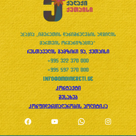
f
5
ა(ა)იპ „იმერეთის დანიშნულების ადგილის
მართვის ორგანიზაცია“
რუსთაველის გამზირი 9ა, ქუთაისი
+995 322 370 000
+995 597 370 000
info@dmoimereti.ge
კონტაქტი
შესახებ
კონფიდენციალურობის პოლიტიკა
Facebook
YouTube
WhatsApp
Instagram