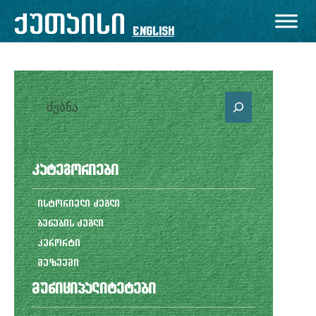
შიგთავსზე
ქუთაისი
გადასვლა
English
ძებნა
კატეგორიები
ისტორიული ძეგლი
ბუნების ძეგლი
კურორტი
მუზეუმი
მუნიციპალიტეტები