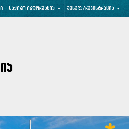
ბი
საჭირო ინფორმაცია
შესვლა/რეგისტრაცია
სია