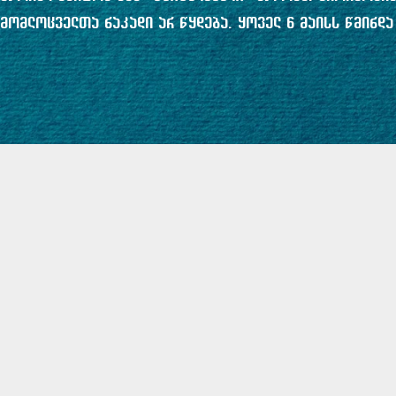
მომლოცველთა ნაკადი არ წყდება. ყოველ 6 მაისს წმინდ