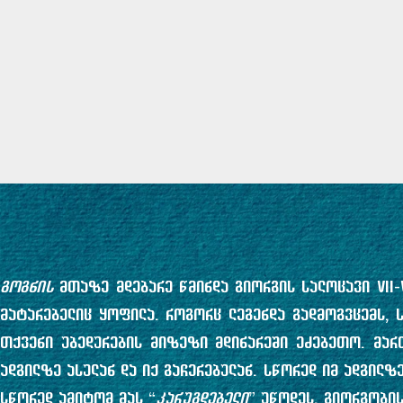
გოგნის
მთაზე მდებარე წმინდა გიორგის სალოცავი VII-V
მატარებელიც ყოფილა. როგორც ლეგენდა გადმოგვცემს,
თქვენი უბედურების მიზეზი მდინარეში ეძებეთო. მართ
ადგილზე ასულან და იქ გაჩერებულან. სწორედ იმ ადგილზე
სწორედ ამიტომ მას “
კარუგდებელი
” უწოდეს. გიორგობის