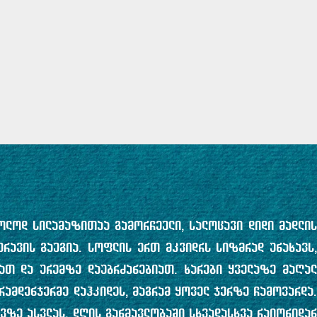
ხოლოდ სილამაზითაა გამორჩეული, სალოცავი დიდი მადლის
რავის გაუგია. სოფლის ერთ მკვიდრს სიზმრად უნახავს
ათ და ურემზე დაუბრძანებიათ. ხარები ყველაზე მაღალ
რამდენჯერმე დაჰკიდეს, მაგრამ ყოველ ჯერზე ჩამოვარდა.
ვზე ასვლას. დღის განმავლობაში სხვადასხვა რაიონიდან