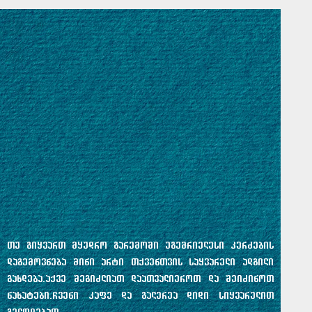
თუ გიყვართ მყუდრო გარემოში უგემრიელესი კერძების
დაგემოვნება მინი არტი თქვენთვის საყვარელი ადგილი
გახდება.აქვე შეგიძლიათ დაათვალიეროთ და შეიძინოთ
ნახატები.ჩვენი კაფე და გალერეა დიდი სიყვარულით