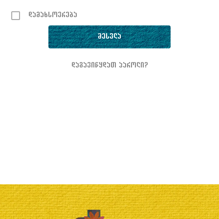
დამახსოვრება
დაგავიწყდათ პაროლი?