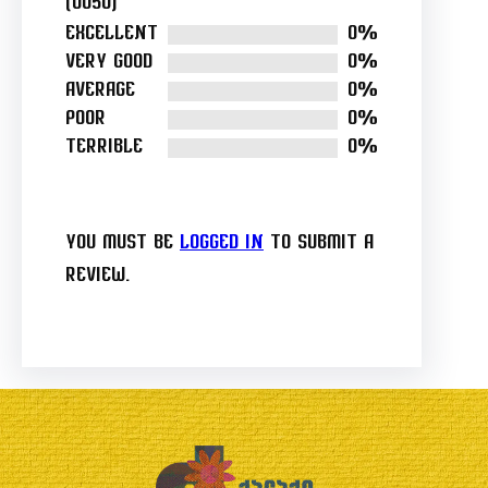
(0050)
0.0
Excellent
0%
out
Very good
0%
of
Average
0%
5
Poor
0%
Terrible
0%
You must be
logged in
to submit a
review.