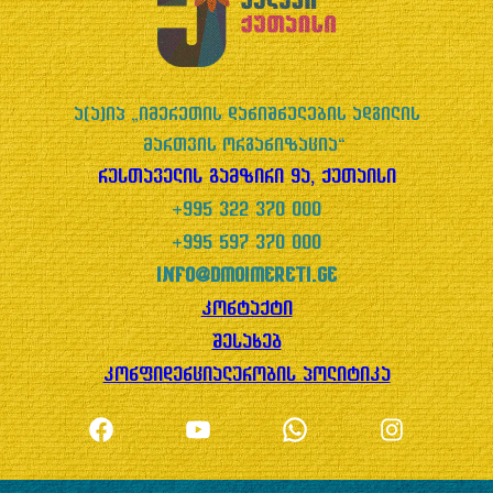
ა(ა)იპ „იმერეთის დანიშნულების ადგილის
მართვის ორგანიზაცია“
რუსთაველის გამზირი 9ა, ქუთაისი
+995 322 370 000
+995 597 370 000
info@dmoimereti.ge
კონტაქტი
შესახებ
კონფიდენციალურობის პოლიტიკა
Facebook
YouTube
WhatsApp
Instagram