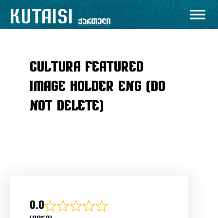
Skip
KUTAISI
to
ქართული
content
Cultura Featured
Image Holder ENG (DO
NOT DELETE)
0.0
Rated