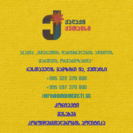
t
o
f
5
ა(ა)იპ „იმერეთის დანიშნულების ადგილის
მართვის ორგანიზაცია“
რუსთაველის გამზირი 9ა, ქუთაისი
+995 322 370 000
+995 597 370 000
info@dmoimereti.ge
კონტაქტი
შესახებ
კონფიდენციალურობის პოლიტიკა