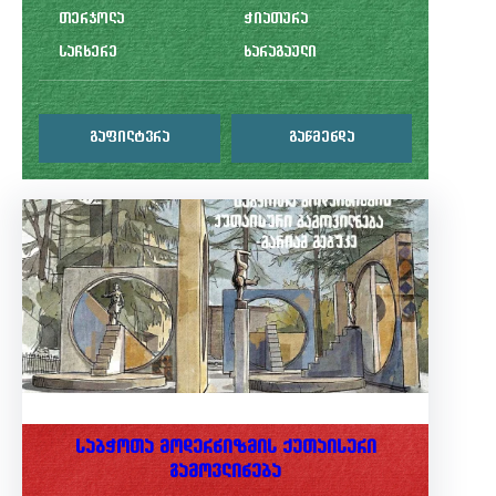
თერჯოლა
ჭიათურა
საჩხერე
ხარაგაული
გაფილტვრა
გაწმენდა
საბჭოთა მოდერნიზმის ქუთაისური
გამოვლინება