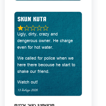
a
.
t
0
e
Skun Kuta
o
d
u
R
Ugly, dirty, crazy and
5
t
a
dengerous owner. He charge
.
o
even for hot water.
t
0
f
e
We called for police when we
o
5
here there becouse he start to
d
u
shake our friend.
1
t
Watch out!
.
o
13 მარტი 2026
0
f
o
5