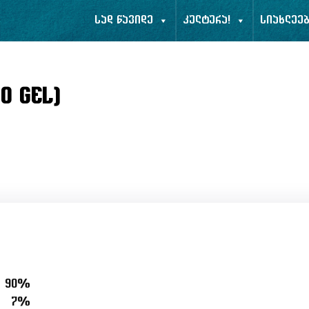
სად წავიდე
კულტურა!
სიახლეე
0 GEL)
90%
7%