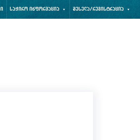
ბი
საჭირო ინფორმაცია
შესვლა/რეგისტრაცია