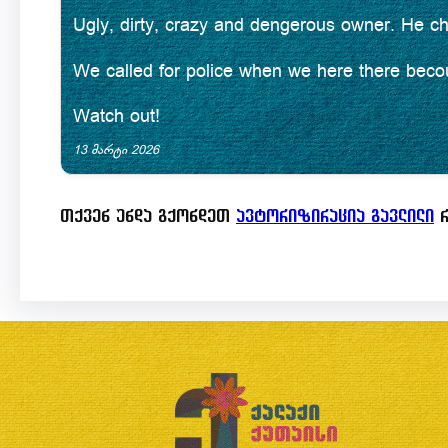
R
Ugly, dirty, crazy and dengerous owner. He ch
u
5
a
t
We called for police when we here there becou
.
t
o
0
e
Watch out!
f
o
d
13 მარტი 2026
5
u
1
თქვენ უნდა გქონდეთ
ავტორიზირაცია გავლილი
რ
t
.
o
0
f
o
5
u
t
o