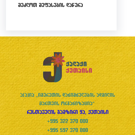
t
შეძლოთ შეფასების დაწერა
o
f
5
ა(ა)იპ „იმერეთის დანიშნულების ადგილის
მართვის ორგანიზაცია“
რუსთაველის გამზირი 9ა, ქუთაისი
+995 322 370 000
+995 597 370 000