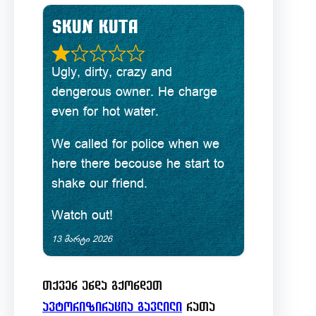
0
e
Skun Kuta
o
d
u
R
Ugly, dirty, crazy and
5
t
a
dengerous owner. He charge
.
o
even for hot water.
t
0
f
e
We called for police when we
o
5
here there becouse he start to
d
u
shake our friend.
1
t
Watch out!
.
o
13 მარტი 2026
0
f
o
5
თქვენ უნდა გქონდეთ
u
ავტორიზირაცია გავლილი
რათა