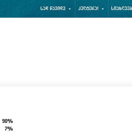
სად წავიდე
კულტურა!
სიახლეე
90%
7%