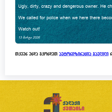
R
Ugly, dirty, crazy and dengerous owner. He ch
u
5
a
t
We called for police when we here there becou
.
t
o
0
e
Watch out!
f
o
d
13 მარტი 2026
5
u
1
თქვენ უნდა გქონდეთ
ავტორიზირაცია გავლილი
რ
t
.
o
0
f
o
5
u
t
o