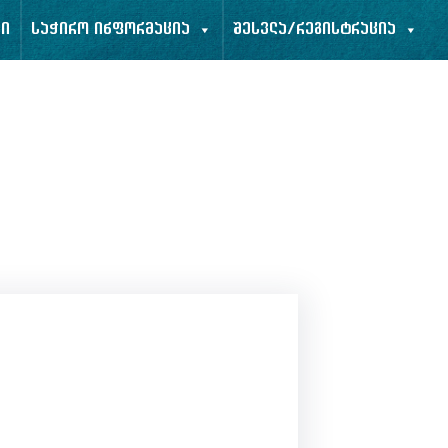
ბი
საჭირო ინფორმაცია
შესვლა/რეგისტრაცია