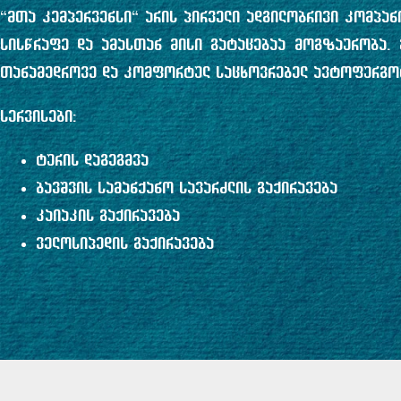
“მთა კემპერვენსი“ არის პირველი ადგილობრივი კომპან
სისწრაფე და ამასთან მისი გატაცებაა მოგზაურობა. 
თანამედროვე და კომფორტულ საცხოვრებელ ავტოფურგო
სერვისები:
ტურის დაგეგმვა
ბავშვის სამანქანო სავარძლის გაქირავება
კაიაკის გაქირავება
ველოსიპედის გაქირავება