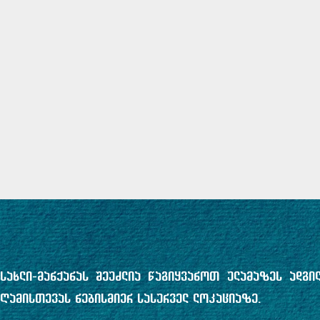
სახლი-მანქანას შეუძლია წაგიყვანოთ ულამაზეს ადგი
ღამისთევას ნებისმიერ სასურველ ლოკაციაზე.