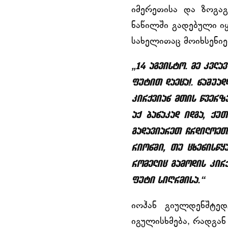
იმერეთისა და ზოგაგ
ნაწილში გადებული იყ
სახელითაც მოიხსენიე
„14 აგვისტო. მე კვლავ
ფუტით დაეცა!. ნაშუად
კირქვიან მთის წვერზე
აქ ბანაკად იდგა, ქუ
გადავიარეთ ჩრდილოეთი
რიონში, თუ ცხენისწყ
რომელიც გამოდის კირქ
ფუტი სიღრმისა.“
იოჰან გიულდენშტედ
იგულისხმება, რადგან