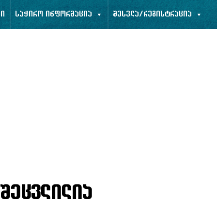
ბი
საჭირო ინფორმაცია
შესვლა/რეგისტრაცია
 შეცვლილია