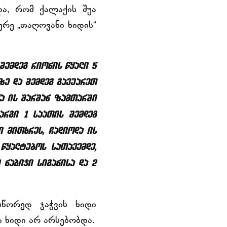
და, რომ ქალაქის შუა
ერე „თაღოვანი ხიდის“
 შემდეგ რიონის წყალი 5
ზე და შემდეგ გავუარეთ
ცა ის შარშან ზამთარში
არგი 1 საათის შემდეგ
ი მითხრეს, ჩადიოდა ის
წყალტუბოს სათავემდე,
 ნაბიჯი სიგანისა და 2
სწორედ ჯაჭვის ხიდი
ა ხიდი არ არსებობდა.