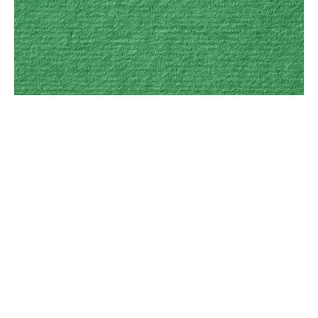
ა(ა)იპ „იმერეთის დანიშნულების ადგილის
მართვის ორგანიზაცია“
რუსთაველის გამზირი 9ა, ქუთაისი