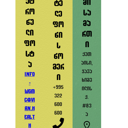
ქტ
მი
ტე
რო
სა
ლე
ნუ
მა
ფო
ლი
რთ
ნი
ფო
ი
ს
სტ
ქუთ
ნო
აისი,
ა
მერ
ჯავა
info
ი
ხიშვ
-
+995
ილის
wgm
322
ქ.
c@vi
600
#83
an.h
600
ა
ealt
h