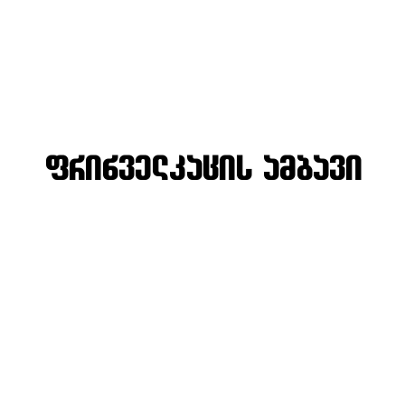
ფრინველკაცის ამბავი