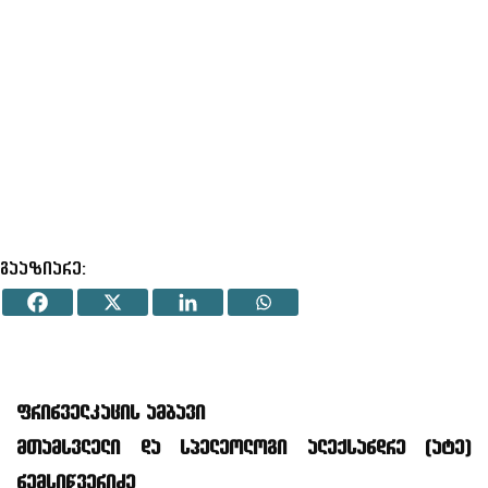
გააზიარე:
ფრინველკაცის ამბავი
მთამსვლელი და სპელეოლოგი ალექსანდრე (ატე)
ნემსიწვერიძე