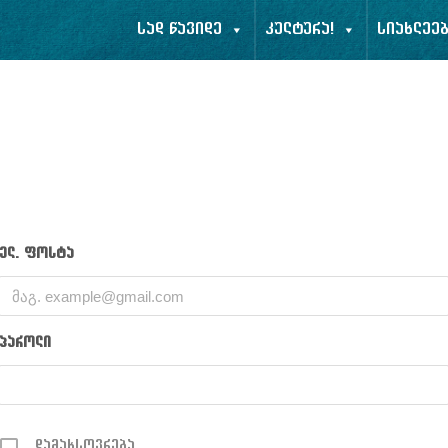
სად წავიდე
კულტურა!
სიახლეე
ელ. ფოსტა
პაროლი
დამახსოვრება