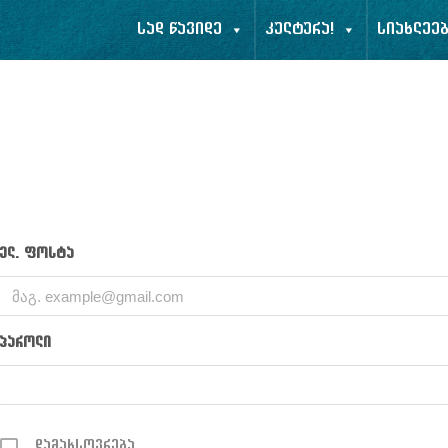
სად წავიდე
კულტურა!
სიახლეე
ელ. ფოსტა
პაროლი
დამახსოვრება