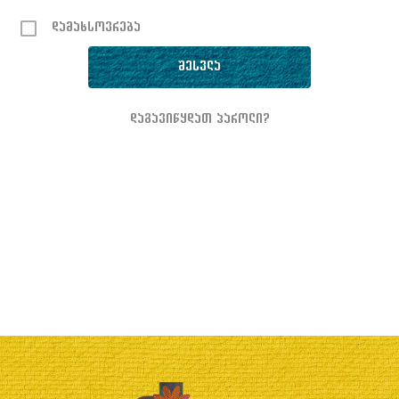
დამახსოვრება
დაგავიწყდათ პაროლი?