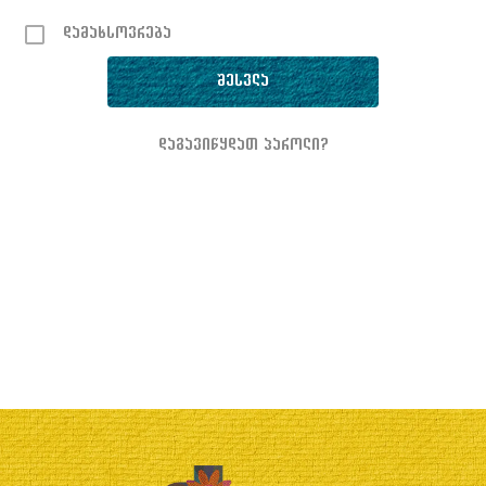
დამახსოვრება
დაგავიწყდათ პაროლი?