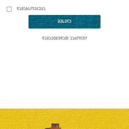
დამახსოვრება
დაგავიწყდათ პაროლი?