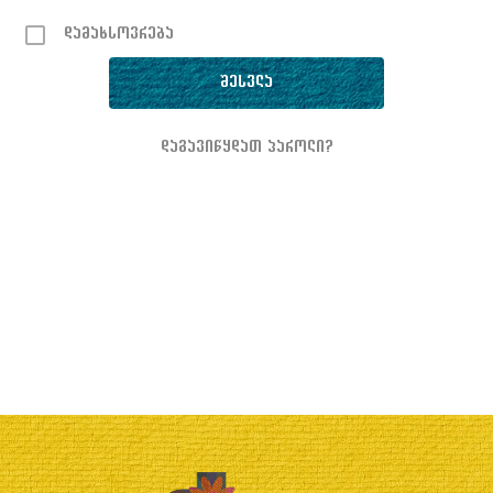
დამახსოვრება
დაგავიწყდათ პაროლი?