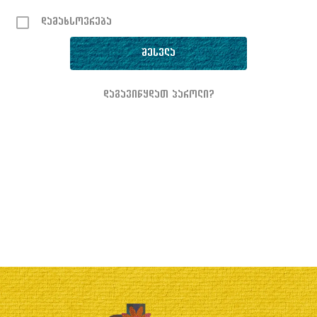
დამახსოვრება
დაგავიწყდათ პაროლი?