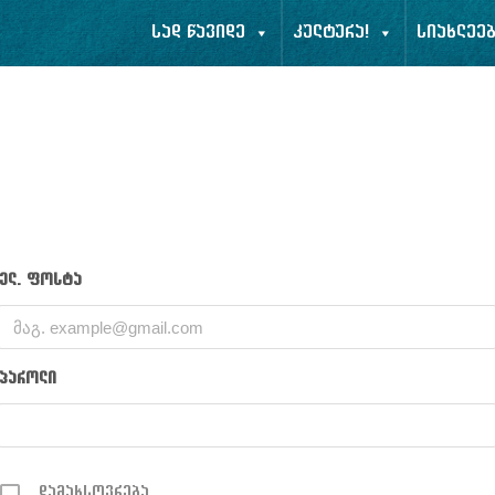
სად წავიდე
კულტურა!
სიახლეე
ელ. ფოსტა
პაროლი
დამახსოვრება