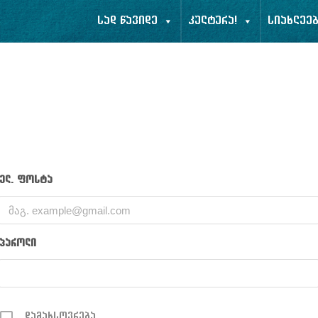
სად წავიდე
კულტურა!
სიახლეე
ელ. ფოსტა
პაროლი
დამახსოვრება