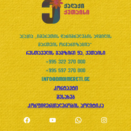
5
ა(ა)იპ „იმერეთის დანიშნულების ადგილის
მართვის ორგანიზაცია“
რუსთაველის გამზირი 9ა, ქუთაისი
+995 322 370 000
+995 597 370 000
info@dmoimereti.ge
კონტაქტი
შესახებ
კონფიდენციალურობის პოლიტიკა
Facebook
YouTube
WhatsApp
Instagram